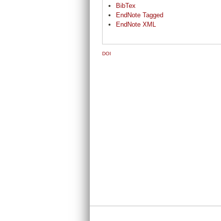
BibTex
EndNote Tagged
EndNote XML
DOI