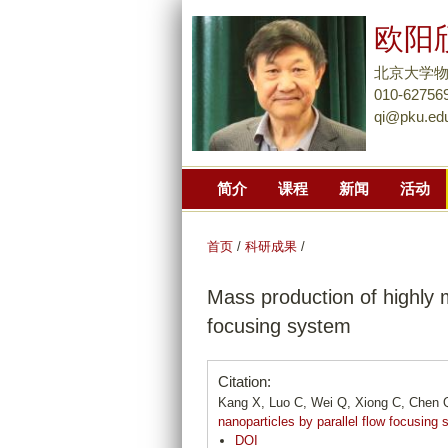
欧阳
北京大学
010-62756
qi@pku.ed
简介
课程
新闻
活动
首页
/
科研成果
/
Mass production of highly 
focusing system
Citation:
Kang X, Luo C, Wei Q, Xiong C, Chen
nanoparticles by parallel flow focusing
DOI