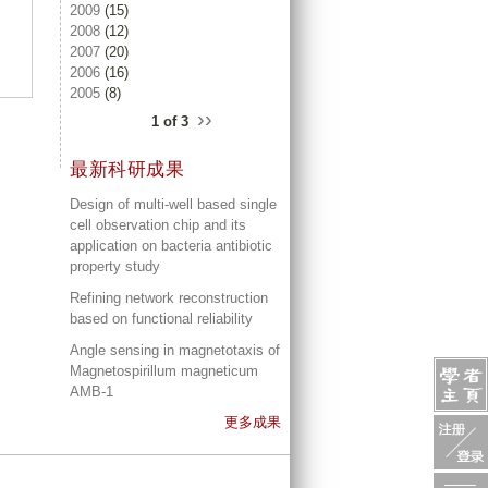
2009
(15)
2008
(12)
2007
(20)
2006
(16)
2005
(8)
››
1 of 3
最新科研成果
Design of multi-well based single
cell observation chip and its
application on bacteria antibiotic
property study
Refining network reconstruction
based on functional reliability
Angle sensing in magnetotaxis of
Magnetospirillum magneticum
AMB-1
更多成果