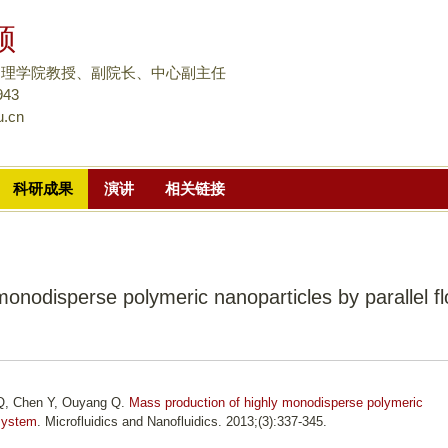
跳
颀
转
到
物理学院教授、副院长、中心副主任
页
943
u.cn
面
的
主
科研成果
演讲
相关链接
要
内
容
部
monodisperse polymeric nanoparticles by parallel f
分
 Q, Chen Y, Ouyang Q.
Mass production of highly monodisperse polymeric
 system
. Microfluidics and Nanofluidics. 2013;(3):337-345.