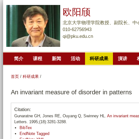
跳
欧阳颀
转
到
北京大学物理学院教授、副院长、中
页
010-62756943
qi@pku.edu.cn
面
的
主
简介
课程
新闻
活动
科研成果
演讲
要
内
容
首页
/
科研成果
/
部
An invariant measure of disorder in patterns
分
Citation:
Gunaratne GH, Jones RE, Ouyang Q, Swinney HL.
An invariant meas
Letters. 1995;(18):3281-3288.
BibTex
EndNote Tagged