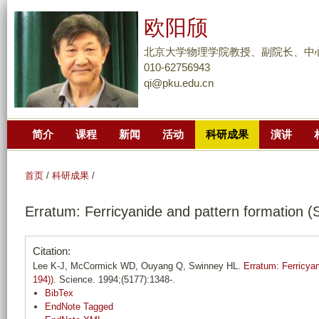
跳
欧阳颀
转
到
北京大学物理学院教授、副院长、中
页
010-62756943
qi@pku.edu.cn
面
的
主
简介
课程
新闻
活动
科研成果
演讲
要
内
容
首页
/
科研成果
/
部
Erratum: Ferricyanide and pattern formation (
分
Citation:
Lee K-J, McCormick WD, Ouyang Q, Swinney HL.
Erratum: Ferricyan
194))
. Science. 1994;(5177):1348-.
BibTex
EndNote Tagged