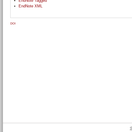
EndNote Tagged
EndNote XML
DOI