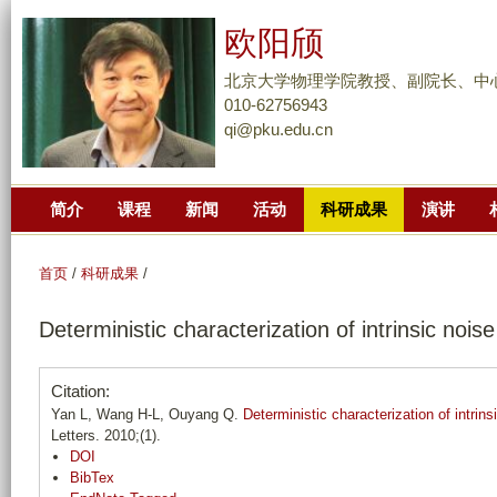
跳
欧阳颀
转
到
北京大学物理学院教授、副院长、中
页
010-62756943
qi@pku.edu.cn
面
的
主
简介
课程
新闻
活动
科研成果
演讲
要
内
容
首页
/
科研成果
/
部
Deterministic characterization of intrinsic nois
分
Citation:
Yan L, Wang H-L, Ouyang Q.
Deterministic characterization of intrin
Letters. 2010;(1).
DOI
BibTex