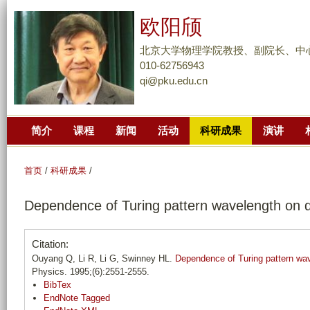
跳
欧阳颀
转
到
北京大学物理学院教授、副院长、中
页
010-62756943
qi@pku.edu.cn
面
的
主
简介
课程
新闻
活动
科研成果
演讲
要
内
容
首页
/
科研成果
/
部
Dependence of Turing pattern wavelength on di
分
Citation:
Ouyang Q, Li R, Li G, Swinney HL.
Dependence of Turing pattern wav
Physics. 1995;(6):2551-2555.
BibTex
EndNote Tagged