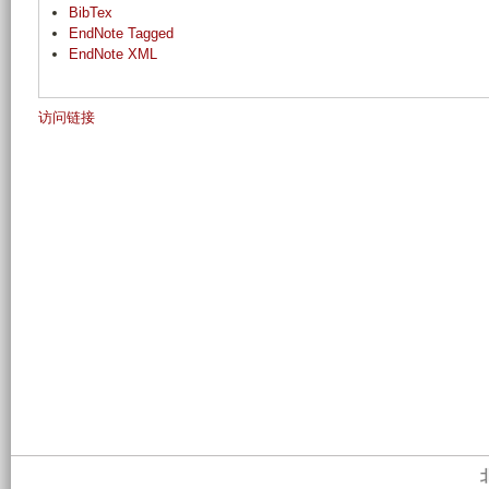
BibTex
EndNote Tagged
EndNote XML
访问链接