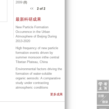
2009
(8)
‹‹
2 of 2
最新科研成果
New Particle Formation
Occurrence in the Urban
Atmosphere of Beijing During
2013-2020
High frequency of new particle
formation events driven by
summer monsoon inthe central
Tibetan Plateau, China
Environmental factors driving the
formation of water-soluble
organic aerosols: A comparative
study under contrasting
atmospheric conditions
更多成果