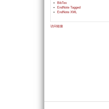
BibTex
EndNote Tagged
EndNote XML
访问链接