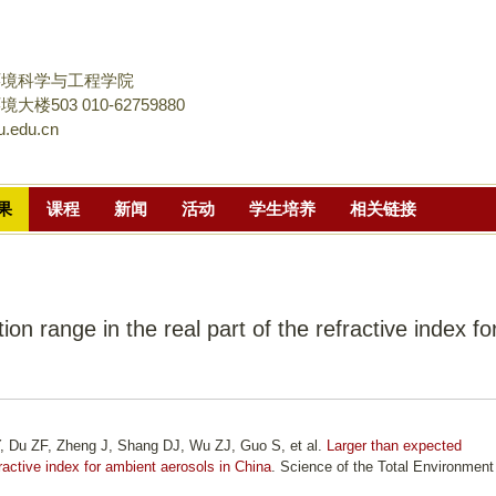
跳
转
到
环境科学与工程学院
页
楼503 010-62759880
.edu.cn
面
的
主
果
课程
新闻
活动
学生培养
相关链接
要
内
容
部
on range in the real part of the refractive index fo
分
, Du ZF, Zheng J, Shang DJ, Wu ZJ, Guo S, et al.
Larger than expected
efractive index for ambient aerosols in China
. Science of the Total Environment