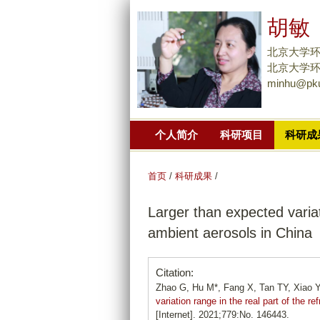
胡敏
北京大学
北京大学环境大
minhu@pku
个人简介
科研项目
科研成
首页
/
科研成果
/
Larger than expected variati
ambient aerosols in China
Citation:
Zhao G, Hu M*, Fang X, Tan TY, Xiao Y
variation range in the real part of the r
[Internet]. 2021;779:No. 146443.