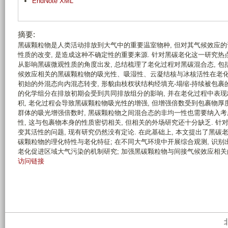
EndNote XML
摘要:
黑碳颗粒物是人类活动排放到大气中的重要温室物种, 但对其气候效应
性质的改变, 是造成这种不确定性的重要来源. 针对黑碳老化这一研究热
从影响黑碳微观性质的角度出发, 总结梳理了老化过程对黑碳混合态, 包括
候效应相关的黑碳颗粒物的吸光性、吸湿性、云凝结核与冰核活性在老化过
初始的外混态向内混态转变, 形貌由枝杈状结构经填充-塌缩-持续被包裹
的化学组分在排放初期会受到共同排放组分的影响, 并在老化过程中表现
积, 老化过程会导致黑碳颗粒物吸光性的增强, 但增强倍数受到包裹物厚度
群体的吸光增强倍数时, 黑碳颗粒物之间混合态的非均一性也需要纳入考
性, 这与包裹物本身的性质密切相关, 但相关的外场研究还十分缺乏. 
变其活性的问题, 现有研究仍然没有定论. 在此基础上, 本文提出了黑碳
碳颗粒物的理化特性与老化特征; 在不同大气环境中开展综合观测, 识别
老化促进区域大气污染的机制研究; 加强黑碳颗粒物与间接气候效应相关
访问链接