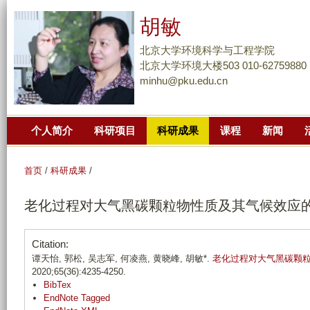
跳
胡敏
转
到
北京大学环境科学与工程学院
页
北京大学环境大楼503 010-62759880
minhu@pku.edu.cn
面
的
主
个人简介
科研项目
科研成果
课程
新闻
要
内
容
首页
/
科研成果
/
部
老化过程对大气黑碳颗粒物性质及其气候效应
分
Citation:
谭天怡, 郭松, 吴志军, 何凌燕, 黄晓峰, 胡敏*.
老化过程对大气黑碳颗
2020;65(36):4235-4250.
BibTex
EndNote Tagged