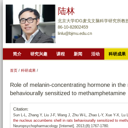
跳
陆林
转
到
北京大学IDG麦戈文脑科学研究所教
页
86-10-82802459
linlu@bjmu.edu.cn
面
的
主
简介
研究兴趣
课程
新闻
活动
科研成果
要
内
容
首页
/
科研成果
/
部
Role of melanin-concentrating hormone in the 
分
behaviourally sensitized to methamphetamine
Citation:
Sun L-L, Zhang Y, Liu J-F, Wang J, Zhu W-L, Zhao L-Y, Xue Y-X, Lu L
the nucleus accumbens shell in rats behaviourally sensitized to me
Neuropsychopharmacology [Internet]. 2013;(8):1767-1780.