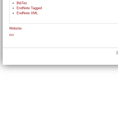
BibTex
EndNote Tagged
EndNote XML
Website
DOI