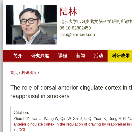
跳
陆林
转
到
北京大学IDG麦戈文脑科学研究所教
页
86-10-82802459
linlu@bjmu.edu.cn
面
的
主
简介
研究兴趣
课程
新闻
活动
科研成果
要
内
容
首页
/
科研成果
/
部
The role of dorsal anterior cingulate cortex in 
分
reappraisal in smokers
Citation:
Zhao L-Y, Tian J, Wang W, Qin W, Shi J, Li Q, Yuan K, Dong M-H, Y
anterior cingulate cortex in the regulation of craving by reappraisal i
DOI