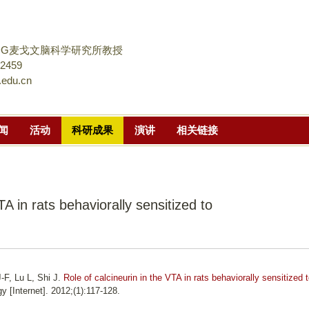
跳
转
到
DG麦戈文脑科学研究所教授
页
02459
.edu.cn
面
的
主
闻
活动
科研成果
演讲
相关链接
要
内
容
部
TA in rats behaviorally sensitized to
分
-F, Lu L, Shi J.
Role of calcineurin in the VTA in rats behaviorally sensitized 
 [Internet]. 2012;(1):117-128.