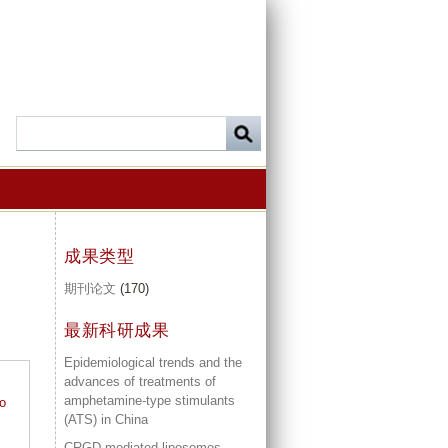
成果类型
期刊论文
(170)
最新科研成果
Epidemiological trends and the
advances of treatments of
amphetamine-type stimulants
to
(ATS) in China
CRGD mediated liposomes