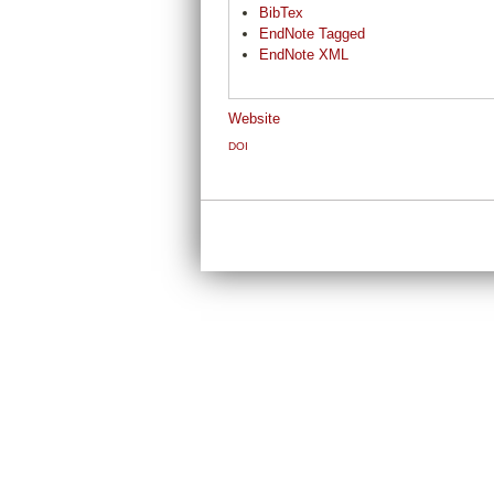
BibTex
EndNote Tagged
EndNote XML
Website
DOI