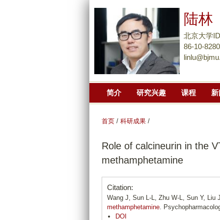
陆林
北京大学I
86-10-828
linlu@bjmu
简介
研究兴趣
课程
新
首页
/
科研成果
/
Role of calcineurin in the V
methamphetamine
Citation:
Wang J, Sun L-L, Zhu W-L, Sun Y, Liu J
methamphetamine
. Psychopharmacology
DOI