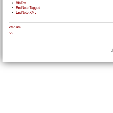
BibTex
EndNote Tagged
EndNote XML
Website
DOI