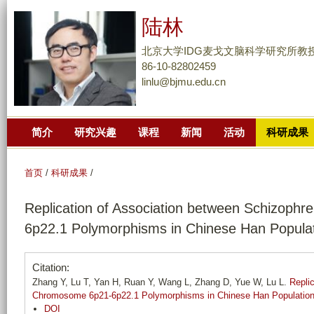
跳
陆林
转
到
北京大学IDG麦戈文脑科学研究所教
页
86-10-82802459
linlu@bjmu.edu.cn
面
的
主
简介
研究兴趣
课程
新闻
活动
科研成果
要
内
容
首页
/
科研成果
/
部
Replication of Association between Schizoph
分
6p22.1 Polymorphisms in Chinese Han Popula
Citation:
Zhang Y, Lu T, Yan H, Ruan Y, Wang L, Zhang D, Yue W, Lu L.
Repli
Chromosome 6p21-6p22.1 Polymorphisms in Chinese Han Populatio
DOI