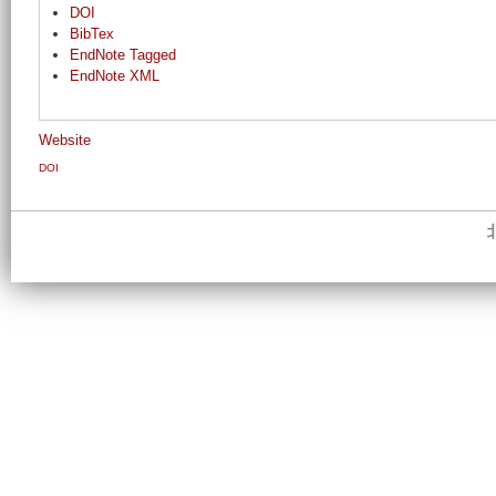
DOI
BibTex
EndNote Tagged
EndNote XML
Website
DOI