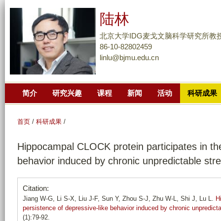
跳
陆林
转
到
北京大学IDG麦戈文脑科学研究所教
页
86-10-82802459
linlu@bjmu.edu.cn
面
的
主
简介
研究兴趣
课程
新闻
活动
科研成果
要
内
容
首页
/
科研成果
/
部
Hippocampal CLOCK protein participates in the
分
behavior induced by chronic unpredictable str
Citation:
Jiang W-G, Li S-X, Liu J-F, Sun Y, Zhou S-J, Zhu W-L, Shi J, Lu L.
H
persistence of depressive-like behavior induced by chronic unpredicta
(1):79-92.