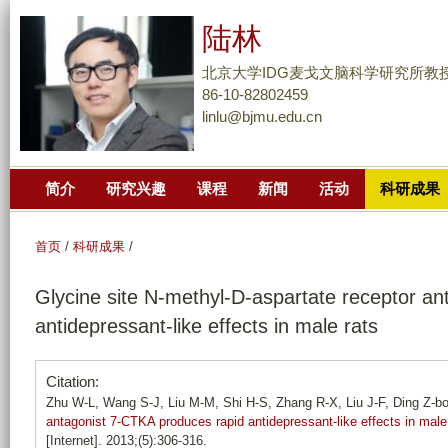
跳
陆林
转
到
北京大学IDG麦戈文脑科学研究所教
页
86-10-82802459
linlu@bjmu.edu.cn
面
的
主
简介
研究兴趣
课程
新闻
活动
科研成果
要
内
容
首页
/
科研成果
/
部
Glycine site N-methyl-D-aspartate receptor a
分
antidepressant-like effects in male rats
Citation:
Zhu W-L, Wang S-J, Liu M-M, Shi H-S, Zhang R-X, Liu J-F, Ding Z-bo
antagonist 7-CTKA produces rapid antidepressant-like effects in male
[Internet]. 2013;(5):306-316.