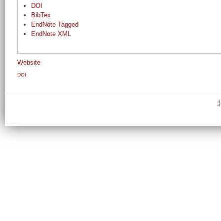
DOI
BibTex
EndNote Tagged
EndNote XML
Website
DOI