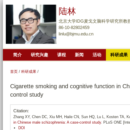
跳
陆林
转
到
北京大学IDG麦戈文脑科学研究所教
页
86-10-82802459
linlu@bjmu.edu.cn
面
的
主
简介
研究兴趣
课程
新闻
活动
科研成果
要
内
容
首页
/
科研成果
/
部
Cigarette smoking and cognitive function in C
分
control study
Citation:
Zhang XY, Chen DC, Xiu MH, Haile CN, Sun HQ, Lu L, Kosten TA, 
in Chinese male schizophrenia: A case-control study
. PLoS ONE [Inter
DOI