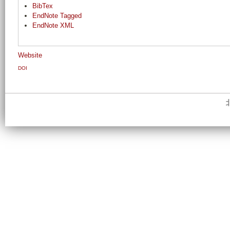
BibTex
EndNote Tagged
EndNote XML
Website
DOI