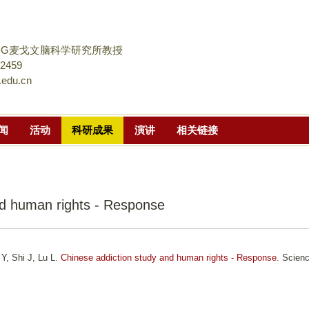
跳
转
到
DG麦戈文脑科学研究所教授
页
02459
.edu.cn
面
的
主
闻
活动
科研成果
演讲
相关链接
要
内
容
部
nd human rights - Response
分
Y, Shi J, Lu L.
Chinese addiction study and human rights - Response
. Scien