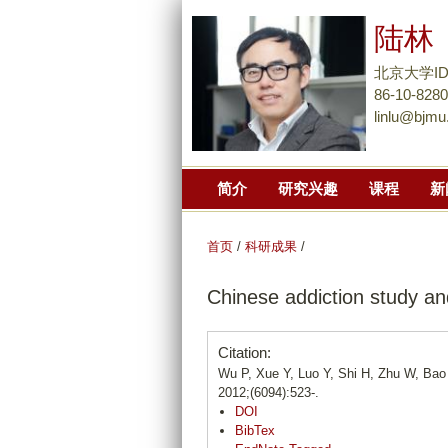
陆林
北京大学I
86-10-828
linlu@bjmu
简介
研究兴趣
课程
新
首页
/
科研成果
/
Chinese addiction study a
Citation:
Wu P, Xue Y, Luo Y, Shi H, Zhu W, Bao 
2012;(6094):523-.
DOI
BibTex