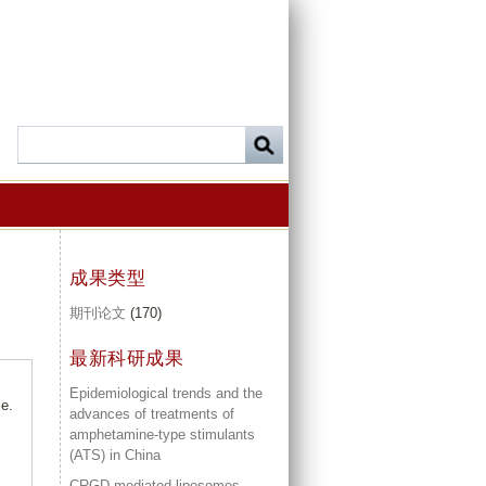
成果类型
期刊论文
(170)
最新科研成果
Epidemiological trends and the
ce.
advances of treatments of
amphetamine-type stimulants
(ATS) in China
CRGD mediated liposomes