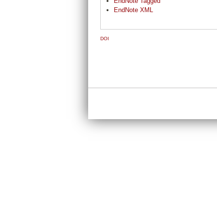
EndNote Tagged
EndNote XML
DOI