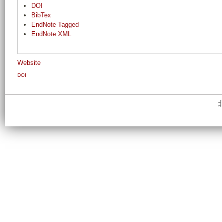
DOI
BibTex
EndNote Tagged
EndNote XML
Website
DOI