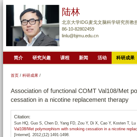
跳
陆林
转
到
北京大学IDG麦戈文脑科学研究所教
页
86-10-82802459
linlu@bjmu.edu.cn
面
的
主
简介
研究兴趣
课程
新闻
活动
科研成果
要
内
容
首页
/
科研成果
/
部
Association of functional COMT Val108/Met p
分
cessation in a nicotine replacement therapy
Citation:
Sun HQ, Guo S, Chen D, Yang FD, Zou Y, Di X, Cao Y, Kosten T, Lu
Val108/Met polymorphism with smoking cessation in a nicotine repla
[Internet]. 2012;(12):1491-1498.