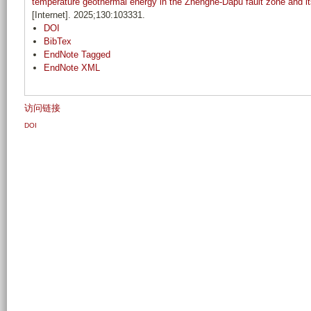
temperature geothermal energy in the Zhenghe-Dapu fault zone and i
[Internet]. 2025;130:103331.
DOI
BibTex
EndNote Tagged
EndNote XML
访问链接
DOI