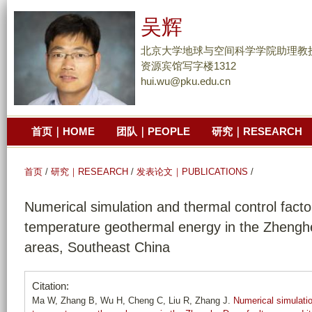
跳
吴辉
转
到
北京大学地球与空间科学学院助理教
页
资源宾馆写字楼1312
hui.wu@pku.edu.cn
面
的
主
首页｜HOME
团队｜PEOPLE
研究｜RESEARCH
要
内
容
首页
/
研究｜RESEARCH
/
发表论文｜PUBLICATIONS
/
部
Numerical simulation and thermal control facto
分
temperature geothermal energy in the Zhenghe
areas, Southeast China
Citation:
Ma W, Zhang B, Wu H, Cheng C, Liu R, Zhang J.
Numerical simulatio