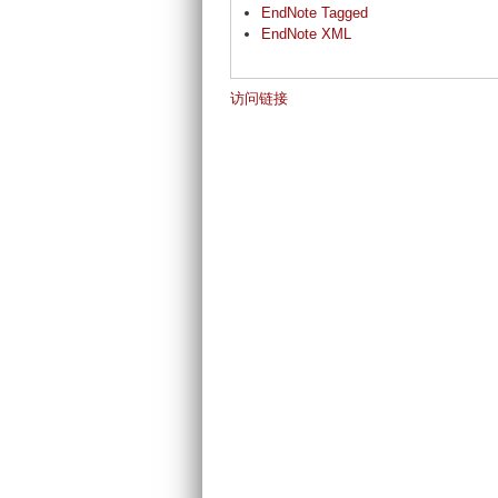
EndNote Tagged
EndNote XML
访问链接