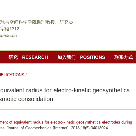
跳
转
到
地球与空间科学学院助理教授、研究员
页
字楼1312
u.edu.cn
面
的
主
研究｜RESEARCH
加入我们｜POSITIONS
联系方式｜
要
内
容
LICATIONS
/
部
ivalent radius for electro-kinetic geosynthetics
分
smotic consolidation
nt of equivalent radius for electro-kinetic geosynthetics electrodes during
ional Journal of Geomechanics [Internet]. 2018;18(5):04018024.