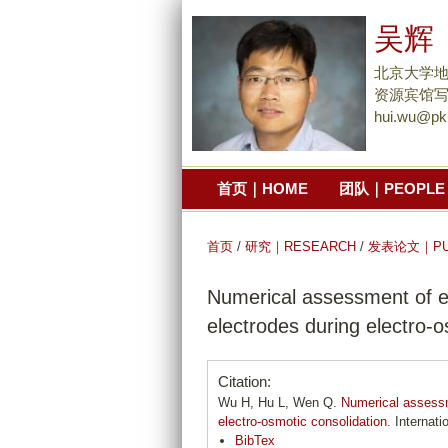
吴辉
北京大学
资源宾馆写
hui.wu@pk
首页｜HOME
团队｜PEOPLE
首页
/
研究｜RESEARCH
/
发表论文｜PUB
Numerical assessment of equ
electrodes during electro-o
Citation:
Wu H, Hu L, Wen Q.
Numerical assessme
electro-osmotic consolidation
. Internat
BibTex