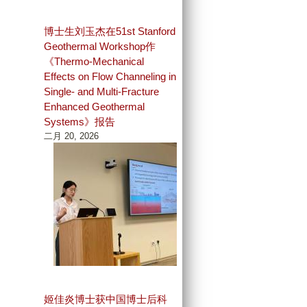
博士生刘玉杰在51st Stanford
Geothermal Workshop作
《Thermo-Mechanical
Effects on Flow Channeling in
Single- and Multi-Fracture
Enhanced Geothermal
Systems》报告
二月 20, 2026
姬佳炎博士获中国博士后科