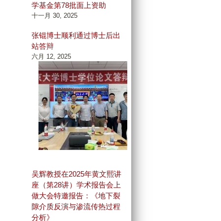
学基金第78批面上资助
十一月 30, 2025
张锟博士顺利通过博士后出
站答辩
六月 12, 2025
吴辉教授在2025年黄文熙讲
座（第28讲）学术报告会上
做大会特邀报告：《地下裂
隙介质反演与渗流传热过程
分析》