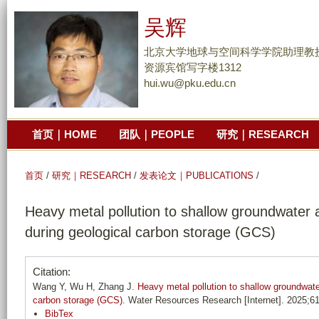
跳
吴辉
转
到
北京大学地球与空间科学学院助理教
页
资源宾馆写字楼1312
hui.wu@pku.edu.cn
面
的
主
首页｜HOME
团队｜PEOPLE
研究｜RESEARCH
要
内
容
首页
/
研究｜RESEARCH
/
发表论文｜PUBLICATIONS
/
部
Heavy metal pollution to shallow groundwater
分
during geological carbon storage (GCS)
Citation:
Wang Y, Wu H, Zhang J.
Heavy metal pollution to shallow groundwat
carbon storage (GCS)
. Water Resources Research [Internet]. 2025
BibTex