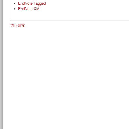
EndNote Tagged
EndNote XML
访问链接