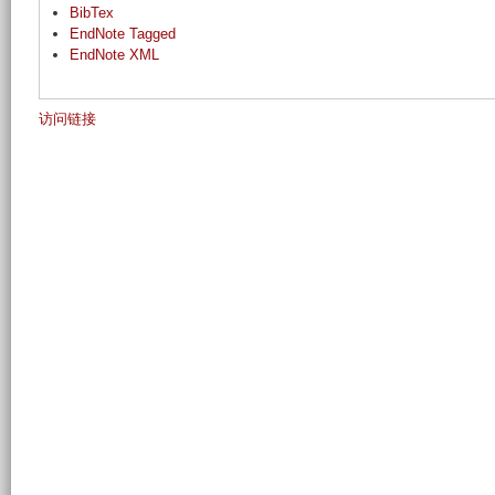
BibTex
EndNote Tagged
EndNote XML
访问链接