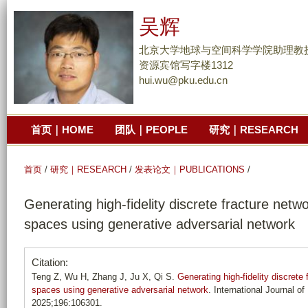
跳
吴辉
转
到
北京大学地球与空间科学学院助理教
页
资源宾馆写字楼1312
hui.wu@pku.edu.cn
面
的
主
首页｜HOME
团队｜PEOPLE
研究｜RESEARCH
要
内
容
首页
/
研究｜RESEARCH
/
发表论文｜PUBLICATIONS
/
部
Generating high-fidelity discrete fracture netw
分
spaces using generative adversarial network
Citation:
Teng Z, Wu H, Zhang J, Ju X, Qi S.
Generating high-fidelity discrete
spaces using generative adversarial network
. International Journal 
2025;196:106301.