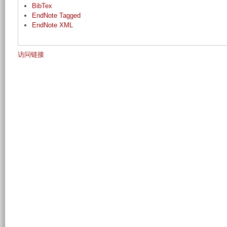
BibTex
EndNote Tagged
EndNote XML
访问链接