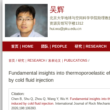
跳
吴辉
转
到
北京大学地球与空间科学学院助理教
页
资源宾馆写字楼1312
hui.wu@pku.edu.cn
面
的
主
首页｜HOME
团队｜PEOPLE
研究｜RESEARCH
要
内
容
首页
/
研究｜RESEARCH
/
发表论文｜PUBLICATIONS
/
部
Fundamental insights into thermoporoelastic ef
分
by cold fluid injection
Citation:
Chen B, Shu Q, Zhou Q, Wang Y, Wu H.
Fundamental insights into th
induced by cold fluid injection
. International Journal of Rock Mechani
2026;198:106393.