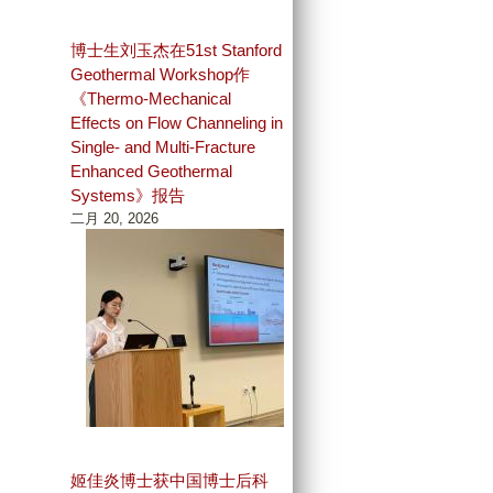
博士生刘玉杰在51st Stanford
Geothermal Workshop作
《Thermo-Mechanical
Effects on Flow Channeling in
Single- and Multi-Fracture
Enhanced Geothermal
Systems》报告
二月 20, 2026
姬佳炎博士获中国博士后科