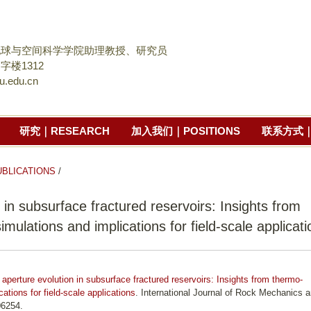
跳
转
到
地球与空间科学学院助理教授、研究员
页
字楼1312
u.edu.cn
面
的
主
研究｜RESEARCH
加入我们｜POSITIONS
联系方式｜
要
内
容
LICATIONS
/
部
 in subsurface fractured reservoirs: Insights from
分
ulations and implications for field-scale applicati
 aperture evolution in subsurface fractured reservoirs: Insights from thermo-
tions for field-scale applications
. International Journal of Rock Mechanics 
06254.