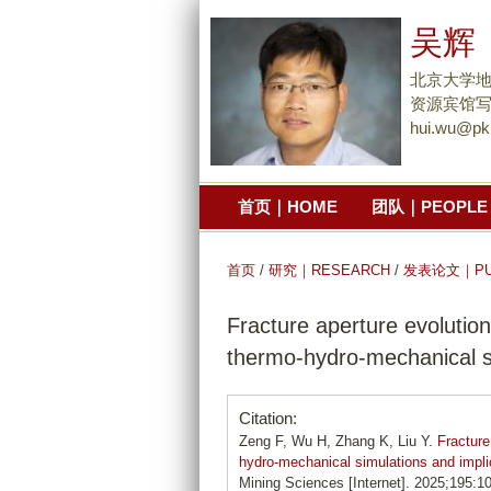
吴辉
北京大学
资源宾馆写
hui.wu@pk
首页｜HOME
团队｜PEOPLE
首页
/
研究｜RESEARCH
/
发表论文｜PUB
Fracture aperture evolution
thermo-hydro-mechanical sim
Citation:
Zeng F, Wu H, Zhang K, Liu Y.
Fracture
hydro-mechanical simulations and implica
Mining Sciences [Internet]. 2025;195:1