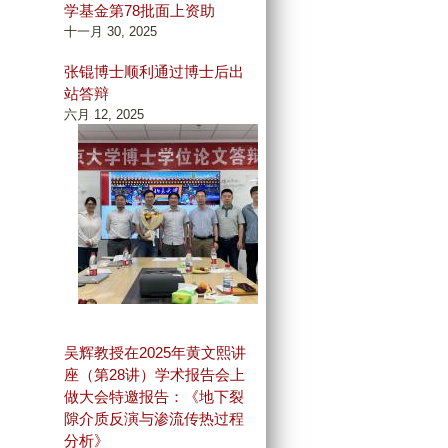
学基金第78批面上资助
十一月 30, 2025
张锟博士顺利通过博士后出
站答辩
六月 12, 2025
吴辉教授在2025年黄文熙讲
座（第28讲）学术报告会上
做大会特邀报告：《地下裂
隙介质反演与渗流传热过程
分析》