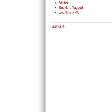
BibTex
EndNote Tagged
EndNote XML
访问链接