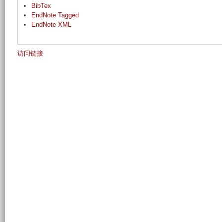
BibTex
EndNote Tagged
EndNote XML
访问链接