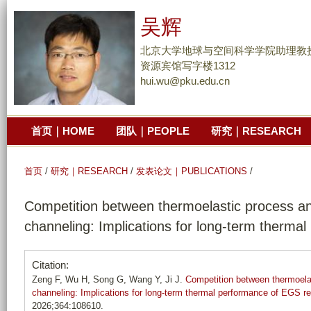
跳
吴辉
转
到
北京大学地球与空间科学学院助理教
页
资源宾馆写字楼1312
hui.wu@pku.edu.cn
面
的
主
首页｜HOME
团队｜PEOPLE
研究｜RESEARCH
要
内
容
首页
/
研究｜RESEARCH
/
发表论文｜PUBLICATIONS
/
部
Competition between thermoelastic process and
分
channeling: Implications for long-term therma
Citation:
Zeng F, Wu H, Song G, Wang Y, Ji J.
Competition between thermoelas
channeling: Implications for long-term thermal performance of EGS re
2026;364:108610.