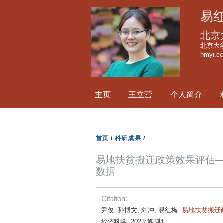
易
北京
北京大学
hmyi.c
主页
王立营
个人简介
首页
/
科研成果
/
易地扶贫搬迁政策效果评估
数据
Citation:
尹俊, 孙博文, 刘冲, 易红梅.
易地扶贫搬迁
经济科学. 2023;第3期.