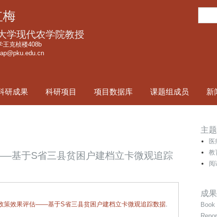
跳
搜
红梅
转
索
到
大学现代农学院教授
页
王克桢楼408b
cap@pku.edu.cn
面
的
主
科研成果
科研项目
项目数据库
课题组成员
新
要
内
容
主题
部
医
分
教
——基于S省三县贫困户建档立卡微观追踪
阅
成果
政策效果评估——基于S省三县贫困户建档立卡微观追踪数据
.
Book 
Repor