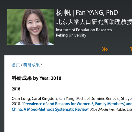
跳
杨 帆 | Fan YANG, PhD
转
到
北京大学人口研究所助理教授 | Assi
页
Institute of Population Research
Peking University
面
的
Bio
主
要
首页
/
科研成果
/
内
科研成果 by Year: 2018
容
部
2018
分
Qian Long, Carol Kingdon, Fan Yang, Michael Dominic Renecle, Shaye
2018. “
Prevalence of and Reasons for Women’S, Family Members’, and 
China: A Mixed-Methods Systematic Review
.”
Plos Medicine
. Public L