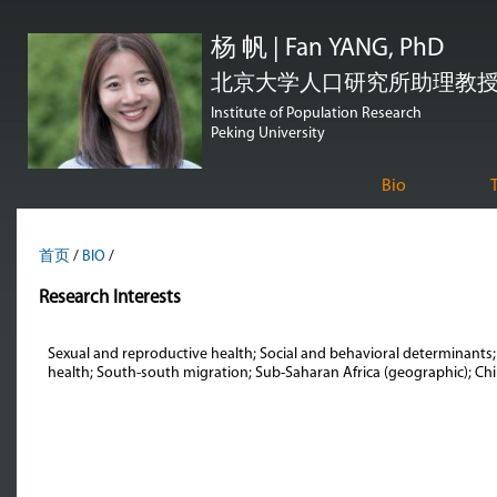
跳
杨 帆 | Fan YANG, PhD
转
到
北京大学人口研究所助理教授 | Assi
页
Institute of Population Research
Peking University
面
的
Bio
主
要
首页
/
BIO
/
内
容
Research Interests
部
Sexual and reproductive health; Social and behavioral determinants;
分
health; South-south migration; Sub-Saharan Africa (geographic); Ch