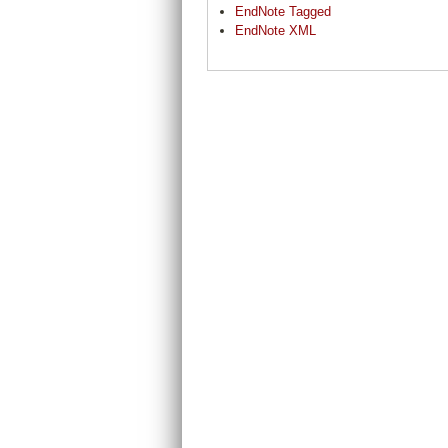
EndNote Tagged
EndNote XML