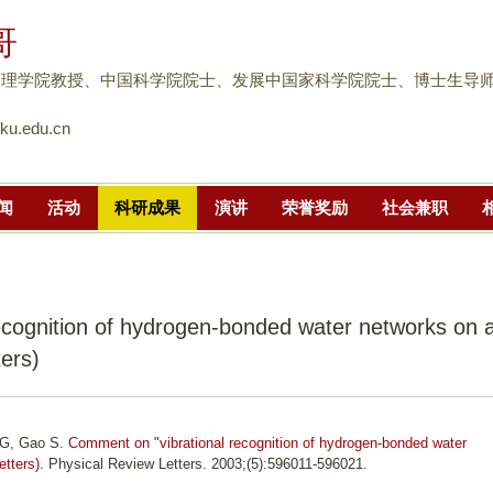
跳
哥
转
到
物理学院教授、中国科学院院士、发展中国家科学院院士、博士生导
页
u.edu.cn
面
的
主
闻
活动
科研成果
演讲
荣誉奖励
社会兼职
要
内
容
部
ecognition of hydrogen-bonded water networks on 
分
ters)
EG, Gao S.
Comment on "vibrational recognition of hydrogen-bonded water
etters)
. Physical Review Letters. 2003;(5):596011-596021.