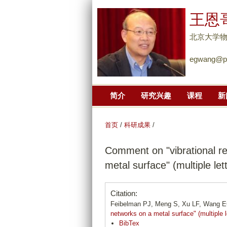
王恩
北京大学
egwang@pk
简介
研究兴趣
课程
新
首页
/
科研成果
/
Comment on "vibrational r
metal surface" (multiple let
Citation:
Feibelman PJ, Meng S, Xu LF, Wang 
networks on a metal surface" (multiple l
BibTex