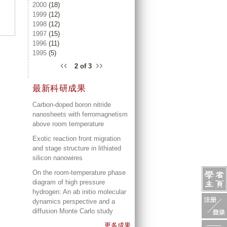
2000
(18)
1999
(12)
1998
(12)
1997
(15)
1996
(11)
1995
(5)
‹‹
››
2 of 3
最新科研成果
Carbon-doped boron nitride
nanosheets with ferromagnetism
above room temperature
Exotic reaction front migration
and stage structure in lithiated
silicon nanowires
On the room-temperature phase
diagram of high pressure
hydrogen: An ab initio molecular
dynamics perspective and a
diffusion Monte Carlo study
更多成果