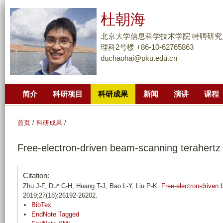
跳
杜朝海
转
到
北京大学信息科学技术学院 特聘研究
页
理科2号楼 +86-10-62765863
duchaohai@pku.edu.cn
面
的
主
简介
科研项目
科研成果
新闻
演讲
课程
要
内
容
首页
/
科研成果
/
部
Free-electron-driven beam-scanning terahertz 
分
Citation:
Zhu J-F, Du* C-H, Huang T-J, Bao L-Y, Liu P-K.
Free-electron-driven 
2019;27(18):26192-26202.
BibTex
EndNote Tagged