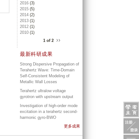
2016
(3)
2015
(5)
2014
(2)
2013
(1)
2012
(1)
2010
(1)
››
1 of 2
最新科研成果
Strong Dispersive Propagation of
Terahertz Wave: Time‐Domain
Self‐Consistent Modeling of
Metallic Wall Losses
Terahertz ultralow voltage
gyrotron with upstream output
Investigation of high-order mode
excitation in a terahertz second-
harmonic gyro-BWO
更多成果