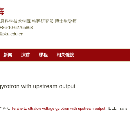
跳
海
转
到
息科学技术学院 特聘研究员 博士生导师
页
6-10-62765863
@pku.edu.cn
面
的
主
新闻
演讲
课程
相关链接
要
内
容
部
 gyrotron with upstream output
分
u* P-K.
Terahertz ultralow voltage gyrotron with upstream output
. IEEE Trans.
.