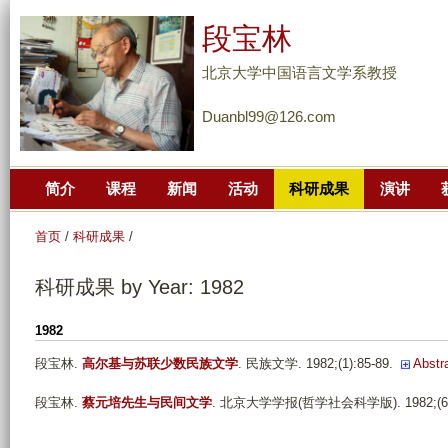
跳
段宝林
转
到
北京大学中国语言文学系教授
页
Duanbl99@126.com
面
的
主
简介
课程
新闻
活动
科研成果
演讲
要
内
首页
/
科研成果
/
容
部
科研成果 by Year: 1982
分
1982
段宝林
.
高尔基与苏联少数民族文学
. 民族文学. 1982;(1):85-89.
Abstr
段宝林
.
蔡元培先生与民间文学
. 北京大学学报(哲学社会科学版). 1982;(6):