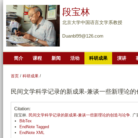
跳
段宝林
转
到
北京大学中国语言文学系教授
页
Duanbl99@126.com
面
的
主
简介
课程
新闻
活动
科研成果
演讲
要
内
容
首页
/
科研成果
/
部
民间文学科学记录的新成果-兼谈一些新理论的
分
Citation:
段宝林.
民间文学科学记录的新成果-兼谈一些新理论的创造与论争
. 广
BibTex
EndNote Tagged
EndNote XML