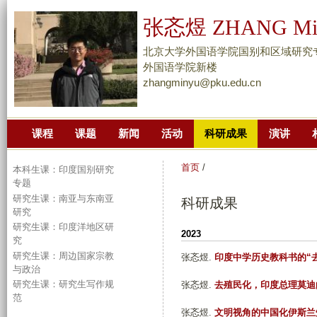
跳
张忞煜 ZHANG Mi
转
到
北京大学外国语学院国别和区域研究
页
外国语学院新楼
zhangminyu@pku.edu.cn
面
的
主
课程
课题
新闻
活动
科研成果
演讲
要
内
首页
/
本科生课：印度国别研究
容
专题
部
研究生课：南亚与东南亚
科研成果
分
研究
研究生课：印度洋地区研
2023
究
研究生课：周边国家宗教
张忞煜
.
印度中学历史教科书的“
与政治
研究生课：研究生写作规
张忞煜
.
去殖民化，印度总理莫迪
范
张忞煜
.
文明视角的中国化伊斯兰