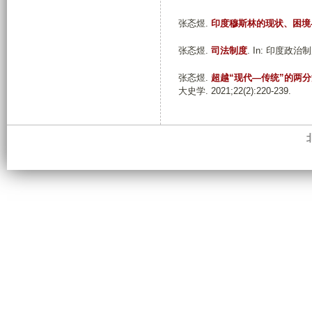
张忞煜
.
印度穆斯林的现状、困境
张忞煜
.
司法制度
. In: 印度政治制
张忞煜
.
超越“现代—传统”的两
大史学. 2021;22(2):220-239.
P
a
g
e
s