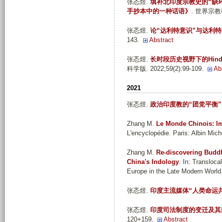
张忞煜
.
填补北印度宗教史的“缺
手抄本中的一种话语》
. 世界宗教研究
张忞煜
.
论“达利特意识”与达利
143.
Abstract
张忞煜
.
长时段历史视野下的Hin
科学版. 2022;59(2):99-109.
Ab
2021
张忞煜
.
政治印度教的“团党平衡
Zhang M
.
Le Monde Chinois: Im
L'encyclopédie. Paris: Albin Mich
Zhang M
.
Re-discovering Buddh
China's Indology
. In: Transloc
Europe in the Late Modern World.
张忞煜
.
印度主流媒体“人类命运
张忞煜
.
印度司法制度的变迁及其
120+159.
Abstract