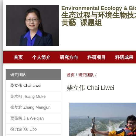
跳
Environmental Ecology & Bi
转
生态过程与环境生物技
到
黄藝 课题组
页
面
的
主
首页
个人简介
研究方向
科研项目
科研成果
要
内
容
研究团队
首页
/
研究团队
/
部
柴立伟 Chai Liwei
柴立伟 Chai Liwei
分
黄木柯 Huang Muke
张梦君 Zhang Mengjun
贾薇茜 Jia Weiqian
徐力波 Xu Libo