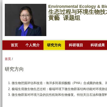
跳
Environmental Ecology & Bi
转
生态过程与环境生物技
到
黄藝 课题组
页
面
的
主
首页
个人简介
研究方向
科研项目
科研成果
要
内
容
首页
/
部
研究方向
分
微生物挖掘评估和改造：海洋多羟基烷酸酯（PHA）合成菌的收集、
极端生境微生物生态过程：极端环境下微生物群落结构功能对环境胁
微生物群落对环境污染的抗性机制和生物修复。特别关注石油和微塑