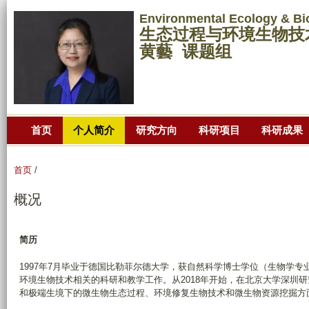
跳
Environmental Ecology & Bi
转
生态过程与环境生物技
到
黄藝 课题组
页
面
的
主
首页
个人简介
研究方向
科研项目
科研成果
要
内
容
首页
/
部
概况
分
简历
1997年7月毕业于德国比勒菲尔德大学，获自然科学博士学位（生物学专
环境生物技术相关的科研和教学工作。从2018年开始，在北京大学深圳
和极端生境下的微生物生态过程、环境修复生物技术和微生物资源挖掘方