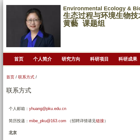
跳
Environmental Ecology & Bi
转
生态过程与环境生物技
到
黄藝 课题组
页
面
的
主
首页
个人简介
研究方向
科研项目
科研成果
要
内
容
首页
/
联系方式
/
部
联系方式
分
个人邮箱：
yhuang@pku.edu.cn
简历投递：
mibe_pku@163.com
（招聘详情请见
链接
）
北京