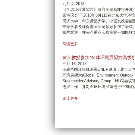
九月 4, 2018
《全球环境展望六》政府间磋商即将开展
家审议会”于2018年8月1日在北京大学
同济大学、华东师范大学、中国发改委能
专家学者及环保部国际司领导参加了
会议
家的欢迎，并表态重点实验室将一如既往
有
阅读更多
关
《
黄艺教授参加“全球环境展望六高级别
全
三月 16, 2018
球
应联合国环境规划署UNEP邀请，北京大学环
环
环境展望六(Global Environment Outlook
境
Stakeholder Advisory Grou
展
进展工作，并对全球环境展望进行中期评
望
六
有
阅读更多
》
关
政
黄
府
艺
专
教
家
授
审
参