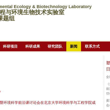
跳
mental Ecology & Biotechnology Laboratory
转
程与环境生物技术实验室
到
课题组
页
面
的
主
科研项目
科研成果
研究团队
新闻
联系方式
要
内
容
塑
部
分
全
《
前
m
功
黄
暨环境科学前沿课讨论会在北京大学环境科学与工程学院成
会