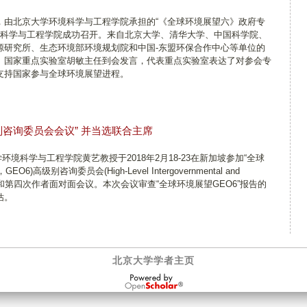
，由北京大学环境科学与工程学院承担的“《全球环境展望六》政府专
环境科学与工程学院成功召开。
来自北京大学、清华大学、中国科学院、
源研究所、生态环境部环境规划院和中国-东盟环保合作中
心
等单位的
。国家重点实验室胡敏主任到会发言，代表重点实验室表达了对参会专
支持国家参与全球环境展望进程。
咨询委员会会议” 并当选联合主席
境科学与工程学院黄艺教授于2018年2月18-23在新加坡参加“全球
，GEO6)高级别咨询委员会(High-Level Intergovernmental and
p，HLG)会议”和第四次作者面对面会议。本次会议审查“全球环境展望GEO6”报告的
估。
北京大学学者主页
OpenScholar