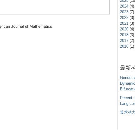
2025
(10
2024
(4)
2023
(7)
2022
(3)
2021
(3)
rican Journal of Mathematics
2020
(4)
2018
(3)
2017
(2)
2016
(1)
最新
Genus an
Dynamic
Bifurcat
Recent p
Lang con
算术动