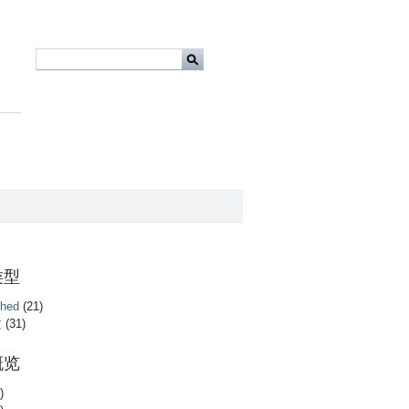
)
类型
shed
(21)
文
(31)
概览
)