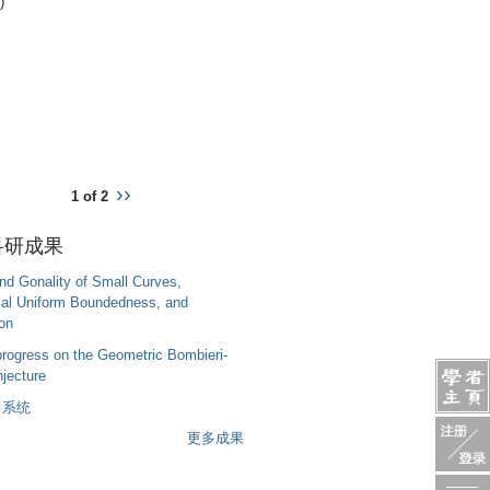
)
››
1 of 2
科研成果
d Gonality of Small Curves,
al Uniform Boundedness, and
ion
rogress on the Geometric Bombieri-
jecture
力系统
更多成果