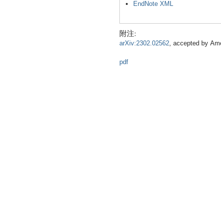
EndNote XML
附注:
arXiv:2302.02562
, accepted by
Ame
pdf