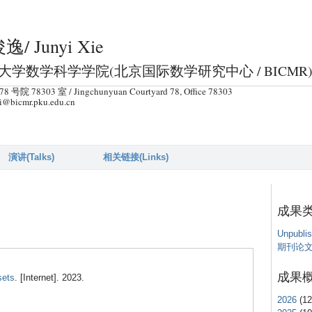
跳
转
/ Junyi Xie
到
页
大学数学科学学院(北京国际数学研究中心 / BICMR
面
 号院 78303 室 / Jingchunyuan Courtyard 78, Office 78303
的
i@bicmr.pku.edu.cn
主
要
内
演讲(Talks)
相关链接(Links)
容
部
分
成果
Unpubli
期刊论
成果
sets
. [Internet]. 2023.
2026
(12