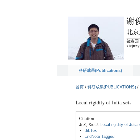
谢俊逸
北京
镜春园 78
xiejuny
科研成果(Publications)
首页
/
科研成果(PUBLICATIONS)
/
Local rigidity of Julia sets
Citation:
Ji Z, Xie J.
Local rigidity of Julia 
BibTex
EndNote Tagged