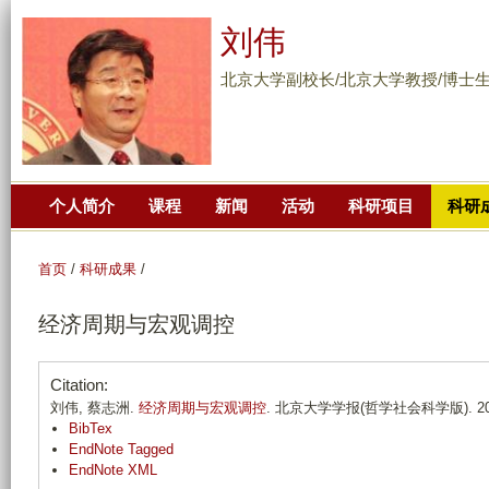
跳
刘伟
转
到
北京大学副校长/北京大学教授/博士
页
面
的
主
个人简介
课程
新闻
活动
科研项目
科研
要
内
容
首页
/
科研成果
/
部
经济周期与宏观调控
分
Citation:
刘伟, 蔡志洲.
经济周期与宏观调控
. 北京大学学报(哲学社会科学版). 2005;
BibTex
EndNote Tagged
EndNote XML