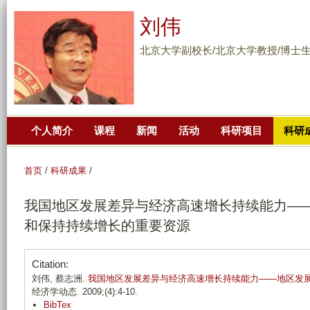
跳
刘伟
转
到
北京大学副校长/北京大学教授/博士
页
面
的
主
个人简介
课程
新闻
活动
科研项目
科研
要
内
容
首页
/
科研成果
/
部
我国地区发展差异与经济高速增长持续能力—
分
和保持持续增长的重要资源
Citation:
刘伟, 蔡志洲.
我国地区发展差异与经济高速增长持续能力——地区发
经济学动态. 2009;(4):4-10.
BibTex