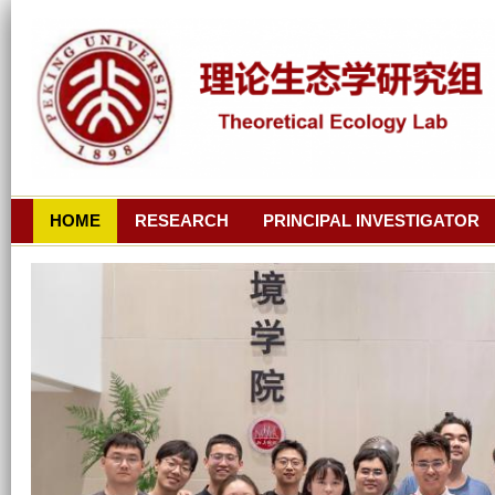
跳
s
转
到
h
页
面
o
的
u
主
要
HOME
RESEARCH
PRINCIPAL INVESTIGATOR
_
内
容
y
部
e
分
_
h
u