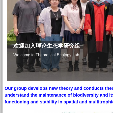
a
n
_
y
欢迎加入理论生态学研究组
i
Welcome to Theoretical Ecology Lab
n
g
_
Our group develops new theory and conducts theor
l
understand the maintenance of biodiversity and i
functioning and stability in spatial and multitroph
o