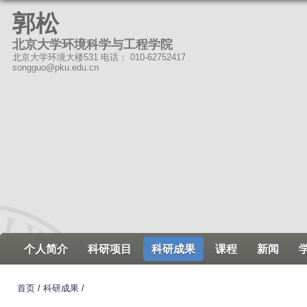
跳
郭松
转
北京大学环境科学与工程学院
到
北京大学环境大楼531 电话： 010-62752417
页
songguo@pku.edu.cn
面
的
主
要
内
容
部
分
个人简介
科研项目
科研成果
课程
新闻
首页
/
科研成果
/