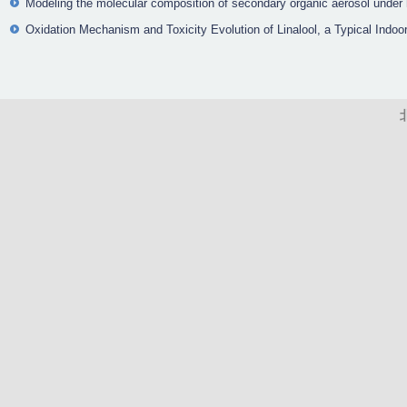
Modeling the molecular composition of secondary organic aerosol under h
Oxidation Mechanism and Toxicity Evolution of Linalool, a Typical Indoo