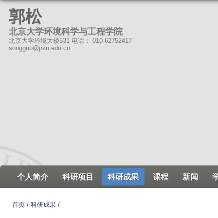
跳
郭松
转
北京大学环境科学与工程学院
到
北京大学环境大楼531 电话： 010-62752417
页
songguo@pku.edu.cn
面
的
主
要
内
容
部
分
个人简介
科研项目
科研成果
课程
新闻
首页
/
科研成果
/