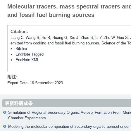
Molecular tracers, mass spectral tracers an
and fossil fuel burning sources
Citation:
Liang C, Wang S, Hu R, Huang G, Xie J, Zhao B, Li Y, Zhu W, Guo S, J
emitted from cooking and fossil fuel burning sources
. Science of the T
BibTex
EndNote Tagged
EndNote XML
附注:
Export Date: 16 September 2023
最新科研成果
Simulation of Regional Secondary Organic Aerosol Formation From Mon
Chamber Experiments
Modeling the molecular composition of secondary organic aerosol under h