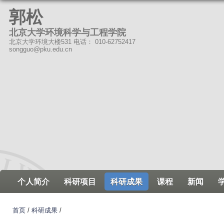
跳
郭松
转
北京大学环境科学与工程学院
到
北京大学环境大楼531 电话： 010-62752417
页
songguo@pku.edu.cn
面
的
主
要
内
容
部
分
个人简介
科研项目
科研成果
课程
新闻
首页
/
科研成果
/