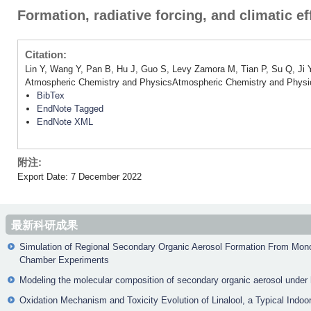
Formation, radiative forcing, and climatic ef
Citation:
Lin Y, Wang Y, Pan B, Hu J, Guo S, Levy Zamora M, Tian P, Su Q, Ji Y
Atmospheric Chemistry and PhysicsAtmospheric Chemistry and Physi
BibTex
EndNote Tagged
EndNote XML
附注:
Export Date: 7 December 2022
最新科研成果
Simulation of Regional Secondary Organic Aerosol Formation From Mon
Chamber Experiments
Modeling the molecular composition of secondary organic aerosol under h
Oxidation Mechanism and Toxicity Evolution of Linalool, a Typical Indoo