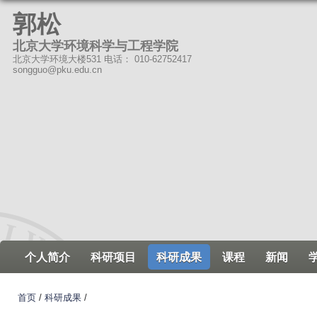
跳
郭松
转
北京大学环境科学与工程学院
到
北京大学环境大楼531 电话： 010-62752417
页
songguo@pku.edu.cn
面
的
主
要
内
容
部
分
个人简介
科研项目
科研成果
课程
新闻
首页
/
科研成果
/