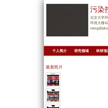
污染
北京大学
环境大楼42
xiesg@pku
个人简介
研究领域
科研项
最新照片
w
e
i
w
_
e
x
i
i
w