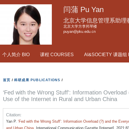
跳
闫蒲 Pu Yan
转
到
北京大学信息管理系助理
页
北京大学方李邦琴楼
puyan@pku.edu.cn
面
的
主
个人简介 BIO
课程 COURSES
AI&SOCIETY 课题组
要
内
容
部
首页
/
科研成果 PUBLICATIONS
/
分
‘Fed with the Wrong Stuff’: Information Overload
Use of the Internet in Rural and Urban China
Citation:
Yan P.
‘Fed with the Wrong Stuff’: Information Overload (?) and the Everyd
and Urban China
. International Communication Gazette [Internet]. 2021;8