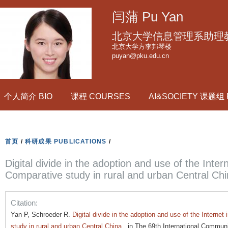
跳
闫蒲 Pu Yan
转
到
北京大学信息管理系助理
页
北京大学方李邦琴楼
puyan@pku.edu.cn
面
的
主
个人简介 BIO
课程 COURSES
AI&SOCIETY 课题组
要
内
容
部
首页
/
科研成果 PUBLICATIONS
/
分
Digital divide in the adoption and use of the Intern
Comparative study in rural and urban Central Chi
Citation:
Yan P, Schroeder R.
Digital divide in the adoption and use of the Internet
study in rural and urban Central China.
, in The 69th International Commun