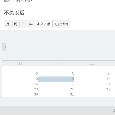
首页
/
日历
/
活动
/
不久以后
(active tab)
月
周
日
年
不久以后
过往活动
«
日
一
二
2
3
4
9
10
11
16
17
18
23
24
25
30
31