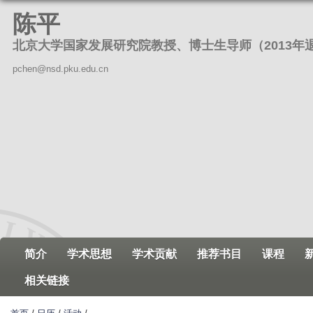
跳
陈平
转
北京大学国家发展研究院教授、博士生导师（2013年
到
页
pchen@nsd.pku.edu.cn
面
的
主
要
内
容
部
分
简介
学术思想
学术贡献
推荐书目
课程
相关链接